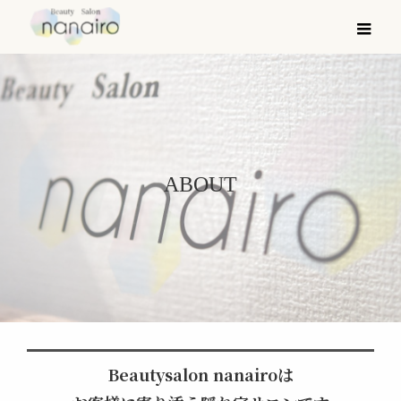
メ
ABOUT
Beautysalon nanairoは