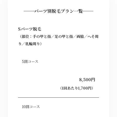
パーツ別脱毛プラン一覧
Sパーツ脱毛
（部位：手の甲と指／足の甲と指／両脇／へそ周
り／乳輪周り）
5回コース
8,500円
（1回あたり1,700円）
10回コース