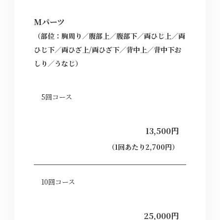
Mパーツ
（部位：胸周り／腹部上／腹部下／両ひじ上／両
ひじ下／両ひざ上/両ひざ下／背中上／背中下お
しり／うなじ）
5回コース
13,500円
（1回あたり2,700円）
10回コース
25,000円