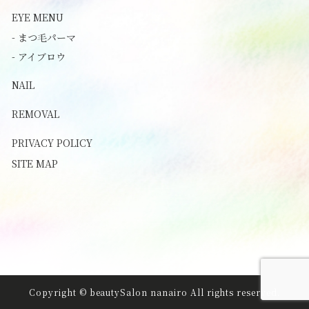
EYE MENU
- まつ毛パーマ
- アイブロウ
NAIL
REMOVAL
PRIVACY POLICY
SITE MAP
Copyright © beautySalon nanairo All rights reserved.