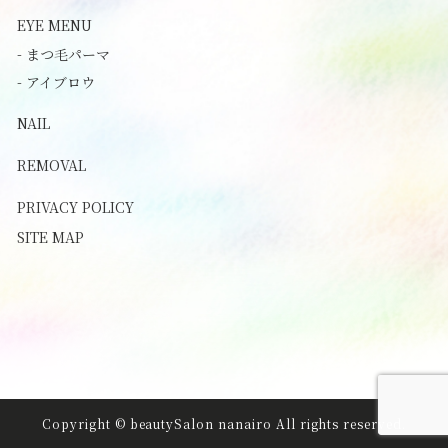
EYE MENU
- まつ毛パーマ
- アイブロウ
NAIL
REMOVAL
PRIVACY POLICY
SITE MAP
Copyright © beautySalon nanairo All rights reserved.