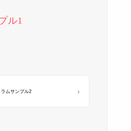
プル1
コラムサンプル2
ム